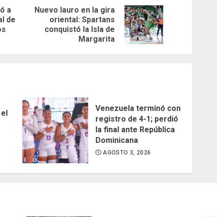
ó a
Nuevo lauro en la gira
al de
oriental: Spartans
Previous
Next
os
conquistó la Isla de
post:
post:
Margarita
Venezuela terminó con
 el
registro de 4-1; perdió
la final ante República
Dominicana
AGOSTO 3, 2026