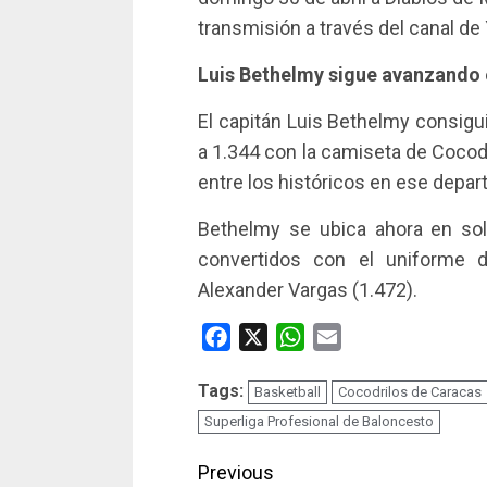
transmisión a través del canal d
Luis Bethelmy sigue avanzando e
El capitán Luis Bethelmy consigui
a 1.344 con la camiseta de Cocodr
entre los históricos en ese depa
Bethelmy se ubica ahora en soli
convertidos con el uniforme d
Alexander Vargas (1.472).
Facebook
X
WhatsApp
Email
Tags:
Basketball
Cocodrilos de Caracas
Superliga Profesional de Baloncesto
Continue
Previous