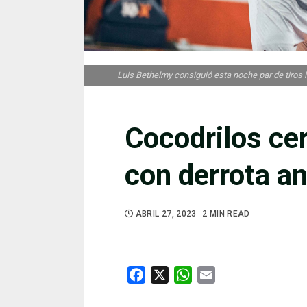
Luis Bethelmy consiguió esta noche par de tiros li
Cocodrilos cerr
con derrota a
ABRIL 27, 2023
2 MIN READ
Facebook
X
WhatsApp
Email