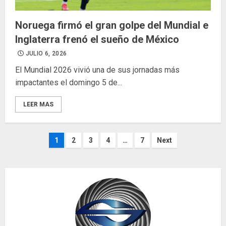
Noruega firmó el gran golpe del Mundial e
Inglaterra frenó el sueño de México
JULIO 6, 2026
El Mundial 2026 vivió una de sus jornadas más
impactantes el domingo 5 de...
LEER MAS
Paginación
1
2
3
4
…
7
Next
de
entradas