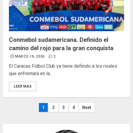
Conmebol sudamericana. Definido el
camino del rojo para la gran conquista
MARZO 19, 2026
2
El Caracas Fútbol Club ya tiene definido a los rivales
que enfrentará en la...
LEER MAS
Paginación
1
2
3
4
Next
de
entradas