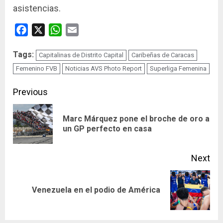
asistencias.
Facebook
X
WhatsApp
Email
Tags:
Capitalinas de Distrito Capital
Caribeñas de Caracas
Femenino FVB
Noticias AVS Photo Report
Superliga Femenina
Continue
Previous
Reading
Marc Márquez pone el broche de oro a
Pre
un GP perfecto en casa
pos
Next
Next
Venezuela en el podio de América
post: