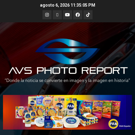
Skip
agosto 6, 2026
11:35:06 PM
to
Instagram
X
Youtube
Facebook
TikTok
content