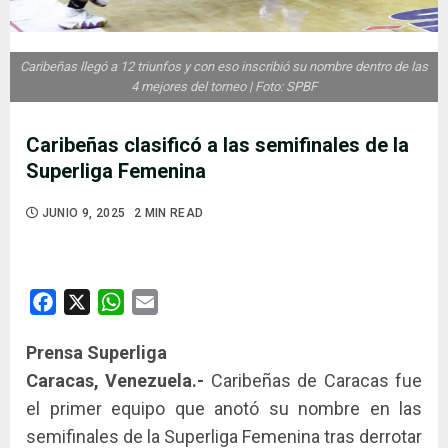
Caribeñas llegó a 12 triunfos y con eso inscribió su nombre dentro de las
4 mejores del torneo | Foto: SPBF
Caribeñas clasificó a las semifinales de la
Superliga Femenina
JUNIO 9, 2025
2 MIN READ
Facebook
X
WhatsApp
Email
Prensa Superliga
Caracas, Venezuela.-
Caribeñas de Caracas fue
el primer equipo que anotó su nombre en las
semifinales de la Superliga Femenina tras derrotar