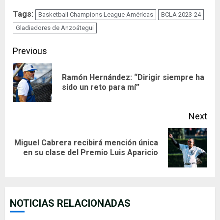
Tags:
Basketball Champions League Américas
BCLA 2023-24
Gladiadores de Anzoátegui
Continue
Previous
Reading
Ramón Hernández: “Dirigir siempre ha
Pre
sido un reto para mí”
pos
Next
Miguel Cabrera recibirá mención única
Next
en su clase del Premio Luis Aparicio
post:
NOTICIAS RELACIONADAS