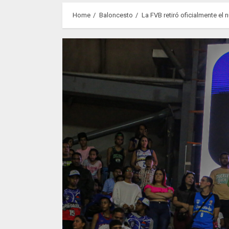
Home
Baloncesto
La FVB retiró oficialmente el