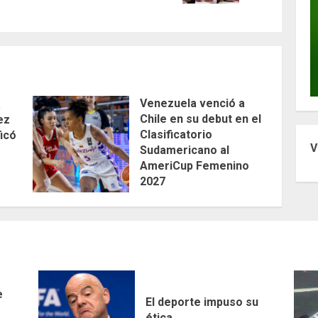
Venezuela venció a
a
Chile en su debut en el
ez
Clasificatorio
ficó
V
Sudamericano al
AmeriCup Femenino
2027
AGOSTO 4, 2026
e
El deporte impuso su
ética