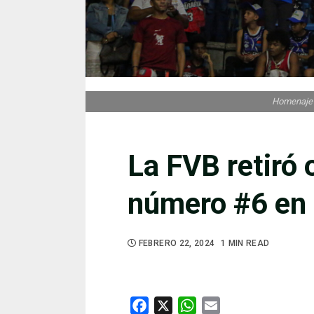
Homenaje a
La FVB retiró 
número #6 en 
FEBRERO 22, 2024
1 MIN READ
Facebook
X
WhatsApp
Email