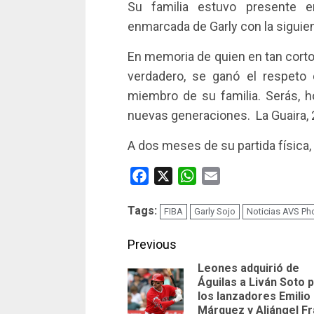
Su familia estuvo presente e
enmarcada de Garly con la siguie
En memoria de quien en tan corto
verdadero, se ganó el respeto 
miembro de su familia. Serás, h
nuevas generaciones.
La Guaira,
A dos meses de su partida física
Facebook
X
WhatsApp
Email
Tags:
FIBA
Garly Sojo
Noticias AVS Ph
Continue
Previous
Leones adquirió de
Reading
Águilas a Liván Soto 
los lanzadores Emilio
Márquez y Aliángel F