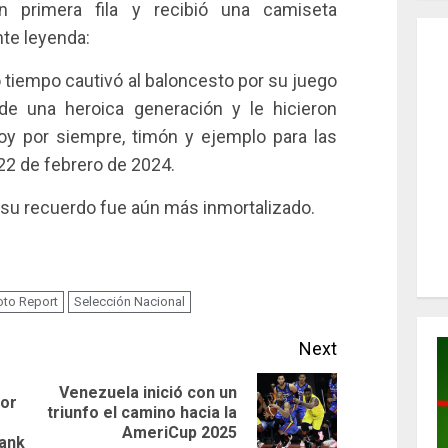
n primera fila y recibió una camiseta
nte leyenda:
 tiempo cautivó al baloncesto por su juego
de una heroica generación y le hicieron
oy por siempre, timón y ejemplo para las
 22 de febrero de 2024.
, su recuerdo fue aún más inmortalizado.
oto Report
Selección Nacional
Next
Venezuela inició con un
por
Next
triunfo el camino hacia la
Previous
AmeriCup 2025
post:
rank
post: