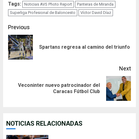
Tags:
Noticias AVS Photo Report
Panteras de Miranda
Superliga Profesional de Baloncesto
Víctor David Díaz
Continue
Previous
Reading
Pre
Spartans regresa al camino del triunfo
pos
Next
Veconinter nuevo patrocinador del
Next
Caracas Fútbol Club
post:
NOTICIAS RELACIONADAS