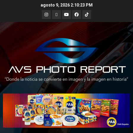
Skip
agosto 9, 2026
2:10:25 PM
to
Instagram
X
Youtube
Facebook
TikTok
content