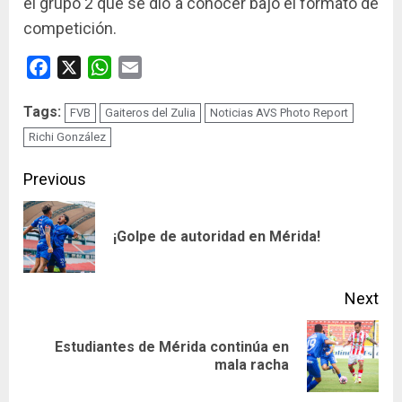
el grupo 2 que se dio a conocer bajo el formato de
competición.
Facebook
X
WhatsApp
Email
Tags:
FVB
Gaiteros del Zulia
Noticias AVS Photo Report
Richi González
Continue
Previous
Reading
Pre
¡Golpe de autoridad en Mérida!
pos
Next
Estudiantes de Mérida continúa en
Next
mala racha
post: