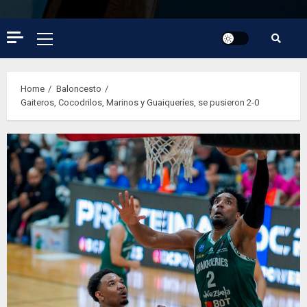
Primary
Menu
Home
Baloncesto
Gaiteros, Cocodrilos, Marinos y Guaiqueríes, se pusieron 2-0