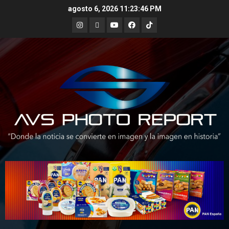
Skip
agosto 6, 2026
11:23:48 PM
to
Instagram
X
Youtube
Facebook
TikTok
content