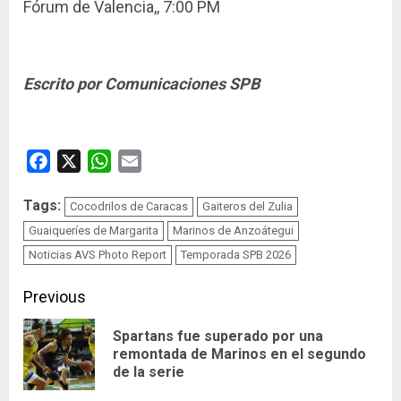
Fórum de Valencia,, 7:00 PM
Escrito por Comunicaciones SPB
Facebook
X
WhatsApp
Email
Tags:
Cocodrilos de Caracas
Gaiteros del Zulia
Guaiqueríes de Margarita
Marinos de Anzoátegui
Noticias AVS Photo Report
Temporada SPB 2026
Continue
Previous
Reading
Spartans fue superado por una
Pre
remontada de Marinos en el segundo
de la serie
pos