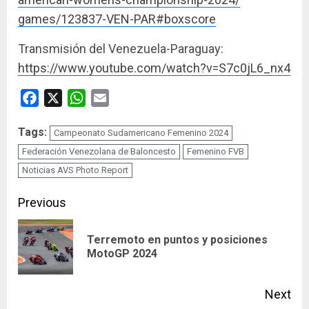
games/123837-VEN-PAR#boxscore
Transmisión del Venezuela-Paraguay:
https://www.youtube.com/watch?
v=S7c0jL6_nx4
Facebook
X
WhatsApp
Email
Tags:
Campeonato Sudamericano Femenino 2024
Federación Venezolana de Baloncesto
Femenino FVB
Noticias AVS Photo Report
Continue
Previous
Reading
Terremoto en puntos y posiciones
Pre
MotoGP 2024
pos
Next