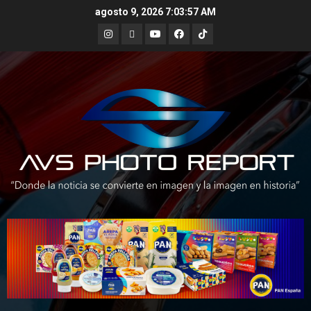
Skip
agosto 9, 2026
7:03:59 AM
to
Instagram
X
Youtube
Facebook
TikTok
content