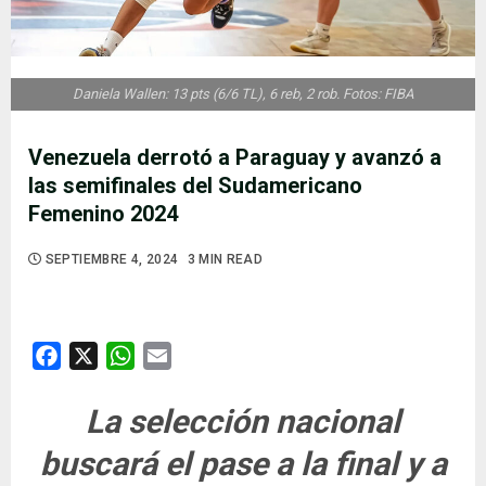
Daniela Wallen: 13 pts (6/6 TL), 6 reb, 2 rob. Fotos: FIBA
Venezuela derrotó a Paraguay y avanzó a
las semifinales del Sudamericano
Femenino 2024
SEPTIEMBRE 4, 2024
3 MIN READ
Facebook
X
WhatsApp
Email
La selección nacional
buscará el pase a la final y a