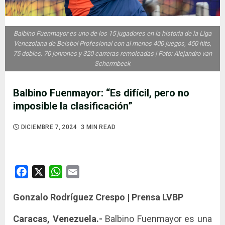
Balbino Fuenmayor es uno de los 15 jugadores en la historia de la Liga
Venezolana de Beisbol Profesional con al menos 400 juegos, 450 hits,
75 dobles, 70 jonrones y 320 carreras remolcadas | Foto: Alejandro van
Schermbeek
Balbino Fuenmayor: “Es difícil, pero no
imposible la clasificación”
DICIEMBRE 7, 2024
3 MIN READ
Facebook
X
WhatsApp
Email
Gonzalo Rodríguez Crespo | Prensa LVBP
Caracas, Venezuela.-
Balbino Fuenmayor es una