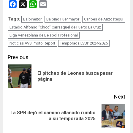
Facebook
X
WhatsApp
Email
Tags:
Balbineitor
Balbino Fuenmayor
Caribes de Anzoátegui
Estadio Alfonso “Chico” Carrasquel de Puerto La Cruz
Liga Venezolana de Beisbol Profesional
Noticias AVS Photo Report
Temporada LVBP 2024-2025
Continue
Previous
Reading
El pitcheo de Leones busca pasar
Pre
página
pos
Next
La SPB dejó el camino allanado rumbo
Next
a su temporada 2025
post: