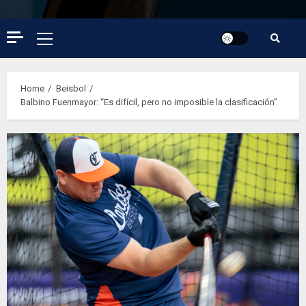
Primary
Menu
Home
Beisbol
Balbino Fuenmayor: “Es difícil, pero no imposible la clasificación”