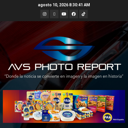
Skip
agosto 10, 2026
8:30:42 AM
to
Instagram
X
Youtube
Facebook
TikTok
content