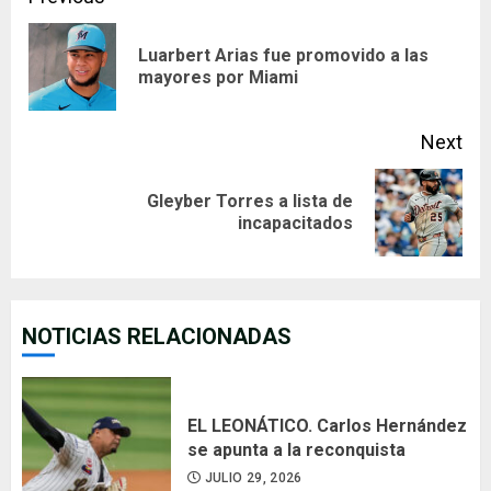
Continue
Reading
Luarbert Arias fue promovido a las
Pre
mayores por Miami
pos
Next
Gleyber Torres a lista de
Next
incapacitados
post:
NOTICIAS RELACIONADAS
EL LEONÁTICO. Carlos Hernández
se apunta a la reconquista
JULIO 29, 2026