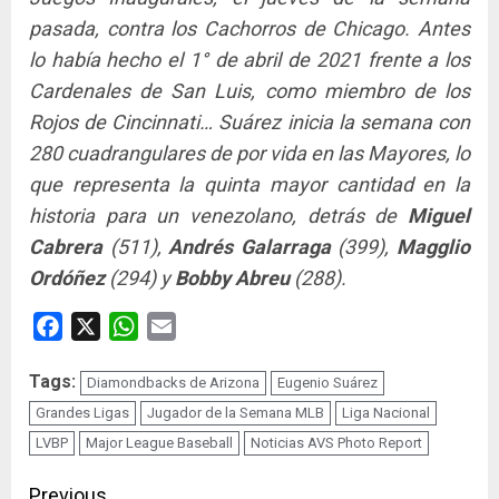
pasada, contra los Cachorros de Chicago. Antes
lo había hecho el 1° de abril de 2021 frente a los
Cardenales de San Luis, como miembro de los
Rojos de Cincinnati… Suárez inicia la semana con
280 cuadrangulares de por vida en las Mayores, lo
que representa la quinta mayor cantidad en la
historia para un venezolano, detrás de
Miguel
Cabrera
(511),
Andrés Galarraga
(399),
Magglio
Ordóñez
(294) y
Bobby Abreu
(288).
Facebook
X
WhatsApp
Email
Tags:
Diamondbacks de Arizona
Eugenio Suárez
Grandes Ligas
Jugador de la Semana MLB
Liga Nacional
LVBP
Major League Baseball
Noticias AVS Photo Report
Previous