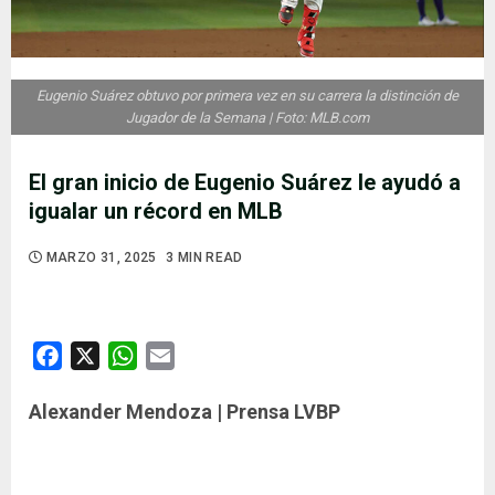
Eugenio Suárez obtuvo por primera vez en su carrera la distinción de
Jugador de la Semana | Foto: MLB.com
El gran inicio de Eugenio Suárez le ayudó a
igualar un récord en MLB
MARZO 31, 2025
3 MIN READ
Facebook
X
WhatsApp
Email
Alexander Mendoza | Prensa LVBP