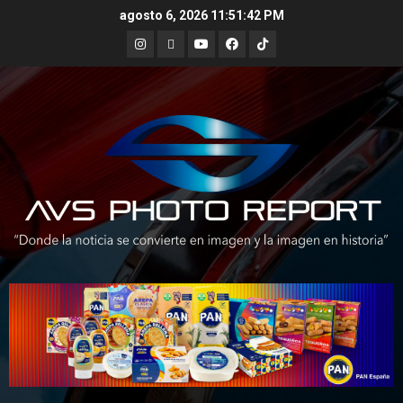
Skip
agosto 6, 2026
11:51:43 PM
to
Instagram
X
Youtube
Facebook
TikTok
content