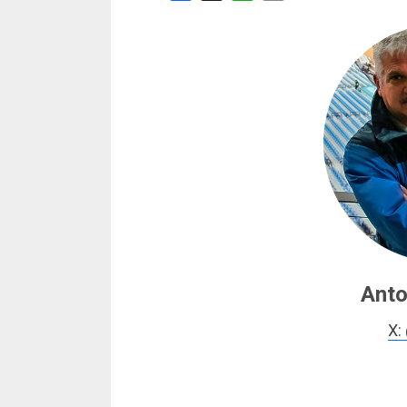
Anto
X: