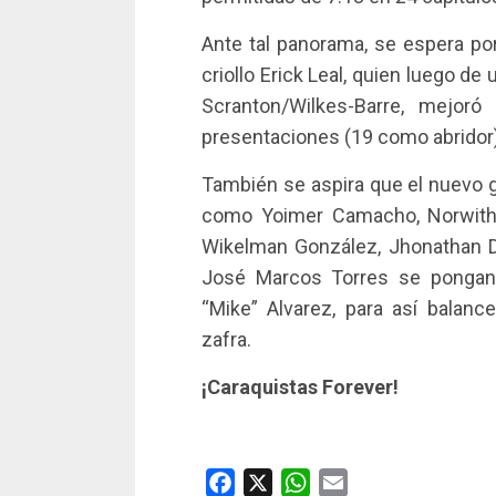
Ante tal panorama, se espera por 
criollo Erick Leal, quien luego de
Scranton/Wilkes-Barre, mejor
presentaciones (19 como abridor)
También se aspira que el nuevo gr
como Yoimer Camacho, Norwith 
Wikelman González, Jhonathan Dí
José Marcos Torres se pongan 
“Mike” Alvarez, para así balance
zafra.
¡Caraquistas Forever!
Facebook
X
WhatsApp
Email