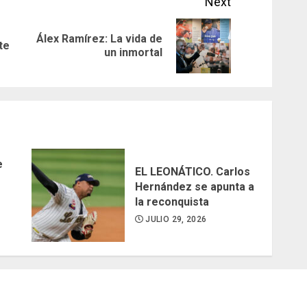
Next
Álex Ramírez: La vida de
Previous
Next
te
un inmortal
post:
post:
e
EL LEONÁTICO. Carlos
Hernández se apunta a
la reconquista
JULIO 29, 2026