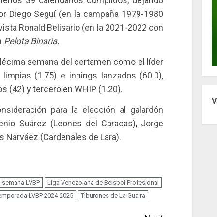
 menos 39 calendarios cumplidos, dejando
idor Diego Seguí (en la campaña 1979-1980
vista Ronald Belisario (en la 2021-2022 con
n
Pelota Binaria.
décima semana del certamen como el líder
limpias (1.75) e innings lanzados (60.0),
 (42) y tercero en WHIP (1.20).
V
sideración para la elección al galardón
genio Suárez (Leones del Caracas), Jorge
os Narváez (Cardenales de Lara).
a semana LVBP
Liga Venezolana de Beisbol Profesional
emporada LVBP 2024-2025
Tiburones de La Guaira