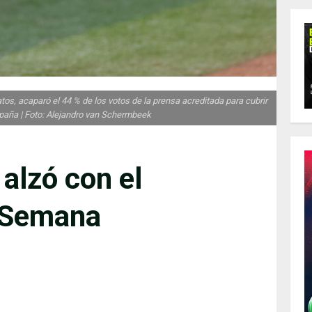
tos, acaparó el 44 % de los votos de la prensa acreditada para cubrir
mpaña | Foto: Alejandro van Schermbeek
alzó con el
a Semana