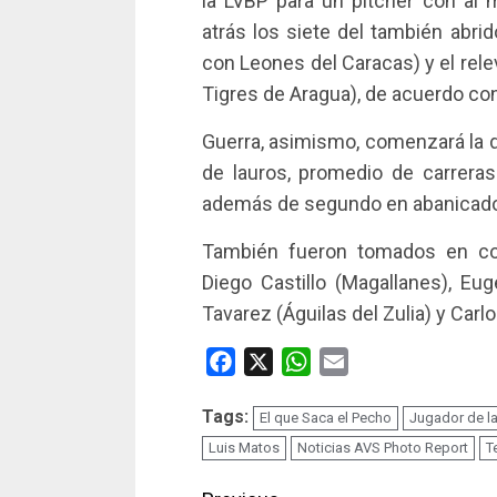
la LVBP para un pitcher con al
atrás los siete del también abr
con Leones del Caracas) y el rele
Tigres de Aragua), de acuerdo co
Guerra, asimismo, comenzará la 
de lauros, promedio de carreras 
además de segundo en abanicados
También fueron tomados en con
Diego Castillo (Magallanes), Eu
Tavarez (Águilas del Zulia) y Carl
Facebook
X
WhatsApp
Email
Tags:
El que Saca el Pecho
Jugador de l
Luis Matos
Noticias AVS Photo Report
T