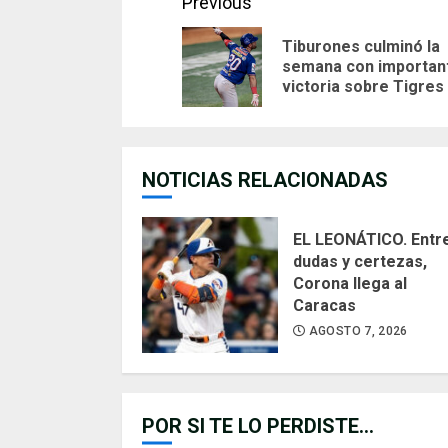
Continue
Previous
Reading
Tiburones culminó la
semana con importan
victoria sobre Tigres
NOTICIAS RELACIONADAS
EL LEONÁTICO. Entr
dudas y certezas,
Corona llega al
Caracas
AGOSTO 7, 2026
POR SI TE LO PERDISTE...