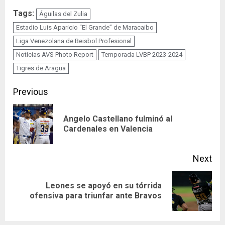
Tags:
Águilas del Zulia
Estadio Luis Aparicio “El Grande” de Maracaibo
Liga Venezolana de Beisbol Profesional
Noticias AVS Photo Report
Temporada LVBP 2023-2024
Tigres de Aragua
Continue
Previous
Reading
Angelo Castellano fulminó al
Pre
Cardenales en Valencia
pos
Next
Leones se apoyó en su tórrida
Next
ofensiva para triunfar ante Bravos
post: