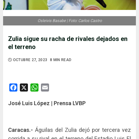
Osleivis Basabe | Foto: Carlos Castro
Zulia sigue su racha de rivales dejados en
el terreno
OCTUBRE 27, 2023
8 MIN READ
Facebook
X
WhatsApp
Email
José Luis López | Prensa LVBP
Caracas.-
Águilas del Zulia dejó por tercera vez
corrida a su rival en el terreno del Estadio Luis El