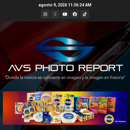
Skip
agosto 9, 2026
11:36:26 AM
to
Instagram
X
Youtube
Facebook
TikTok
content