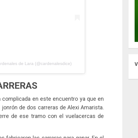
ardenales de Lara (@cardenalesdice)
V
ARRERAS
ía complicada en este encuentro ya que en
n jonrón de dos carreras de Alexi Amarista.
ierre de ese tramo con el vuelacercas de
nos fabricaron las carreras para ganar. En el