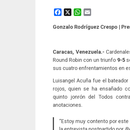
Facebook
X
WhatsApp
Email
Gonzalo Rodríguez Crespo | Pr
Caracas, Venezuela.-
Cardenales
Round Robin con un triunfo
9-5
so
sus cuatro enfrentamientos en es
Luisangel Acuña fue el bateador 
rojos, quien se ha ensañado co
quinto jonrón del Todos cont
anotaciones.
“Estoy muy contento por este tr
la entrevista postpartido por
B