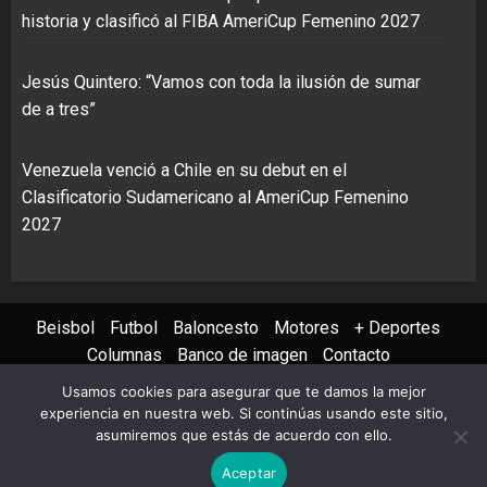
historia y clasificó al FIBA AmeriCup Femenino 2027
Jesús Quintero: “Vamos con toda la ilusión de sumar
de a tres”
Venezuela venció a Chile en su debut en el
Clasificatorio Sudamericano al AmeriCup Femenino
2027
Beisbol
Futbol
Baloncesto
Motores
+ Deportes
Columnas
Banco de imagen
Contacto
Usamos cookies para asegurar que te damos la mejor
Instagram
X
Youtube
Facebook
TikTok
experiencia en nuestra web. Si continúas usando este sitio,
asumiremos que estás de acuerdo con ello.
Copyright © 2022 AVS PHOTO REPORT All rights reserved
|
Aceptar
ChromeNews
by AF themes.