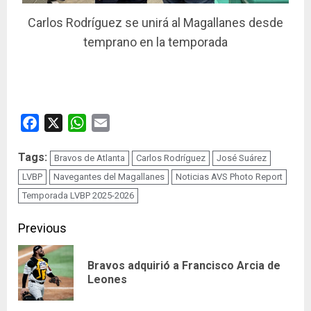
Carlos Rodríguez se unirá al Magallanes desde
temprano en la temporada
Facebook
X
WhatsApp
Email
Tags:
Bravos de Atlanta
Carlos Rodríguez
José Suárez
LVBP
Navegantes del Magallanes
Noticias AVS Photo Report
Temporada LVBP 2025-2026
Continue
Previous
Reading
Bravos adquirió a Francisco Arcia de
Pre
Leones
pos