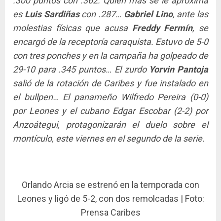
.300 puntos con .362. Quien más se le aproxima
es
Luis Sardiñas
con .287…
Gabriel Lino
, ante las
molestias físicas que acusa
Freddy Fermín
, se
encargó de la receptoría caraquista. Estuvo de 5-0
con tres ponches y en la campaña ha golpeado de
29-10 para .345 puntos… El zurdo
Yorvin Pantoja
salió de la rotación de Caribes y fue instalado en
el bullpen… El panameño Wilfredo Pereira (0-0)
por Leones y el cubano Edgar Escobar (2-2) por
Anzoátegui, protagonizarán el duelo sobre el
montículo, este viernes en el segundo de la serie.
Orlando Arcia se estrenó en la temporada con
Leones y ligó de 5-2, con dos remolcadas | Foto:
Prensa Caribes