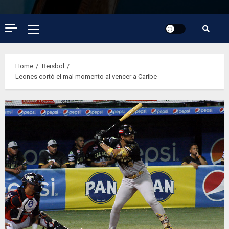
Primary
Menu
Home
Beisbol
Leones cortó el mal momento al vencer a Caribe