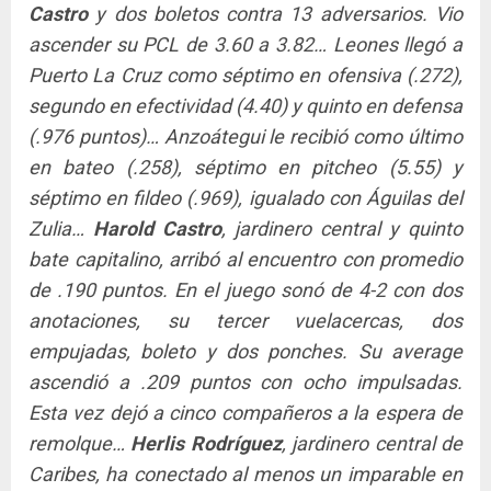
Castro
y dos boletos contra 13 adversarios. Vio
ascender su PCL de 3.60 a 3.82… Leones llegó a
Puerto La Cruz como séptimo en ofensiva (.272),
segundo en efectividad (4.40) y quinto en defensa
(.976 puntos)… Anzoátegui le recibió como último
en bateo (.258), séptimo en pitcheo (5.55) y
séptimo en fildeo (.969), igualado con Águilas del
Zulia…
Harold Castro
, jardinero central y quinto
bate capitalino, arribó al encuentro con promedio
de .190 puntos. En el juego sonó de 4-2 con dos
anotaciones, su tercer vuelacercas, dos
empujadas, boleto y dos ponches. Su average
ascendió a .209 puntos con ocho impulsadas.
Esta vez dejó a cinco compañeros a la espera de
remolque…
Herlis Rodríguez
, jardinero central de
Caribes, ha conectado al menos un imparable en