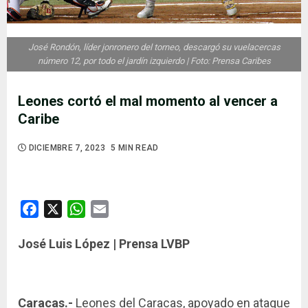
José Rondón, líder jonronero del torneo, descargó su vuelacercas
número 12, por todo el jardín izquierdo | Foto: Prensa Caribes
Leones cortó el mal momento al vencer a
Caribe
DICIEMBRE 7, 2023
5 MIN READ
Facebook
X
WhatsApp
Email
José Luis López | Prensa LVBP
Caracas.-
Leones del Caracas, apoyado en ataque