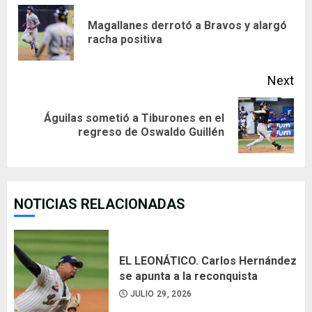
Reading
Magallanes derrotó a Bravos y alargó
Pre
racha positiva
pos
Next
Águilas sometió a Tiburones en el
Next
regreso de Oswaldo Guillén
post:
NOTICIAS RELACIONADAS
EL LEONÁTICO. Carlos Hernández
se apunta a la reconquista
JULIO 29, 2026