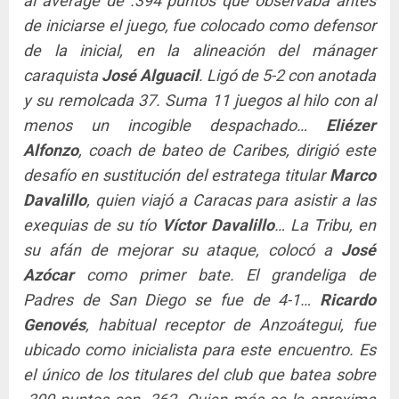
al average de .394 puntos que observaba antes
de iniciarse el juego, fue colocado como defensor
de la inicial, en la alineación del mánager
caraquista
José Alguacil
. Ligó de 5-2 con anotada
y su remolcada 37. Suma 11 juegos al hilo con al
menos un incogible despachado…
Eliézer
Alfonzo
, coach de bateo de Caribes, dirigió este
desafío en sustitución del estratega titular
Marco
Davalillo
, quien viajó a Caracas para asistir a las
exequias de su tío
Víctor Davalillo
… La Tribu, en
su afán de mejorar su ataque, colocó a
José
Azócar
como primer bate. El grandeliga de
Padres de San Diego se fue de 4-1…
Ricardo
Genovés
, habitual receptor de Anzoátegui, fue
ubicado como inicialista para este encuentro. Es
el único de los titulares del club que batea sobre