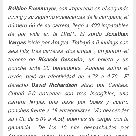
Balbino Fuenmayor
, con imparable en el segundo
inning y su séptimo vuelacercas de la campaña, el
número 66 de su carrera, llegó a 400 imparables
de por vida en la LVBP… El zurdo
Jonathan
Vargas
inició por Aragua. Trabajó 4.0 innings con
seis hits, tres carreras -dos limpia -, un jonrón -el
tercero de
Ricardo Genovés
-, un boleto y un
ponche ante 20 bateadores. Aunque sufrió el
revés, bajó su efectividad de 4.73 a 4.70… El
derecho
David Richardson
abrió por Caribes.
Cubrió 5.0 entradas con tres incogibles, una
carrera limpia, una base por bolas y cuatro
ponches frente a 19 antagonistas. Vio descender
su PCL de 5.09 a 4.50, además de cargar con la
ganancia… De los 10 hits despachados por
Anzoátegui, ocho fueron cortesía los cinco