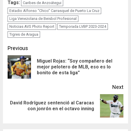
Tags:
Caribes de Anzoátegui
Estadio Alfonso “Chico” Carrasquel de Puerto La Cruz
Liga Venezolana de Beisbol Profesional
Noticias AVS Photo Report
Temporada LVBP 2023-2024
Tigres de Aragua
Continue
Previous
Reading
Miguel Rojas: “Soy compañero del
Pre
mejor pelotero de MLB, eso es lo
bonito de esta liga”
pos
Next
David Rodríguez sentenció al Caracas
Next
con jonrón en el octavo inning
post: