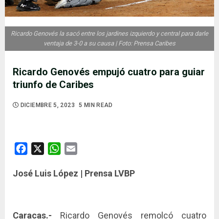
Ricardo Genovés la sacó entre los jardines izquierdo y central para darle
ventaja de 3-0 a su causa | Foto: Prensa Caribes
Ricardo Genovés empujó cuatro para guiar
triunfo de Caribes
DICIEMBRE 5, 2023
5 MIN READ
Facebook
X
WhatsApp
Email
José Luis López | Prensa LVBP
Caracas.-
Ricardo Genovés remolcó cuatro