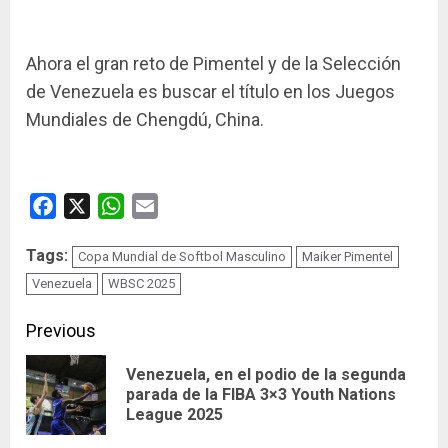
Ahora el gran reto de Pimentel y de la Selección
de Venezuela es buscar el título en los Juegos
Mundiales de Chengdú, China.
Facebook
X
WhatsApp
Email
Tags:
Copa Mundial de Softbol Masculino
Maiker Pimentel
Venezuela
WBSC 2025
Continue
Previous
Reading
Venezuela, en el podio de la segunda
Pre
parada de la FIBA 3×3 Youth Nations
League 2025
pos