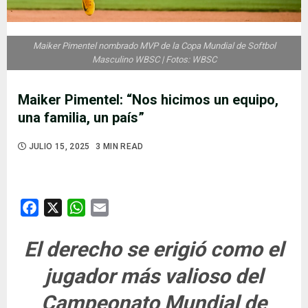
Maiker Pimentel nombrado MVP de la Copa Mundial de Softbol
Masculino WBSC | Fotos: WBSC
Maiker Pimentel: “Nos hicimos un equipo,
una familia, un país”
JULIO 15, 2025
3 MIN READ
Facebook
X
WhatsApp
Email
El derecho se erigió como el
jugador más valioso del
Campeonato Mundial de