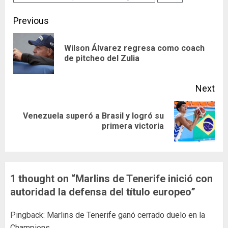
Continue
Previous
Reading
Wilson Álvarez regresa como coach
Pre
de pitcheo del Zulia
pos
Next
Venezuela superó a Brasil y logró su
Next
primera victoria
post:
1 thought on “
Marlins de Tenerife inició con
autoridad la defensa del título europeo
”
Pingback:
Marlins de Tenerife ganó cerrado duelo en la
Champions