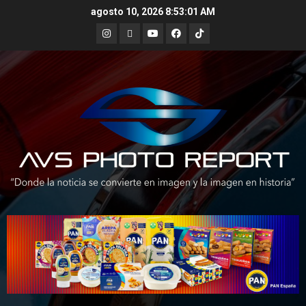
Skip
agosto 10, 2026
8:53:02 AM
to
Instagram
X
Youtube
Facebook
TikTok
content