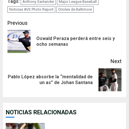
Tags:
Anthony Santander
Major League Baseball
Noticias AVS Photo Report
Orioles de Baltimore
Continue
Previous
Reading
Oswald Peraza perderá entre seis y
Pre
ocho semanas
pos
Next
Pablo López absorbe la “mentalidad de
Next
un as” de Johan Santana
post:
NOTICIAS RELACIONADAS