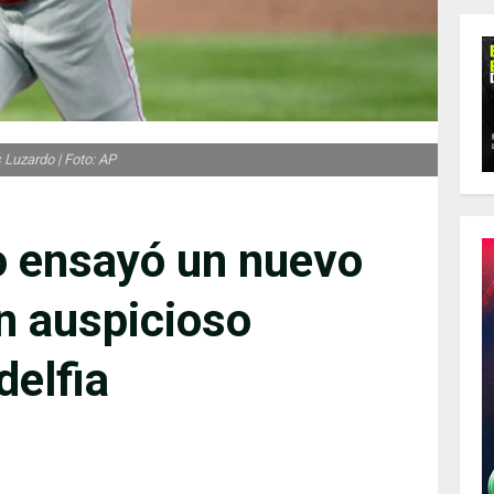
 Luzardo | Foto: AP
o ensayó un nuevo
n auspicioso
delfia