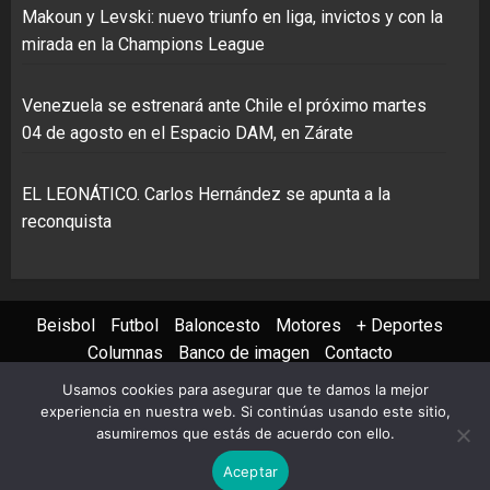
Makoun y Levski: nuevo triunfo en liga, invictos y con la
mirada en la Champions League
Venezuela se estrenará ante Chile el próximo martes
04 de agosto en el Espacio DAM, en Zárate
EL LEONÁTICO. Carlos Hernández se apunta a la
reconquista
Beisbol
Futbol
Baloncesto
Motores
+ Deportes
Columnas
Banco de imagen
Contacto
Usamos cookies para asegurar que te damos la mejor
Instagram
X
Youtube
Facebook
TikTok
experiencia en nuestra web. Si continúas usando este sitio,
asumiremos que estás de acuerdo con ello.
Copyright © 2022 AVS PHOTO REPORT All rights reserved
|
Aceptar
ChromeNews
by AF themes.