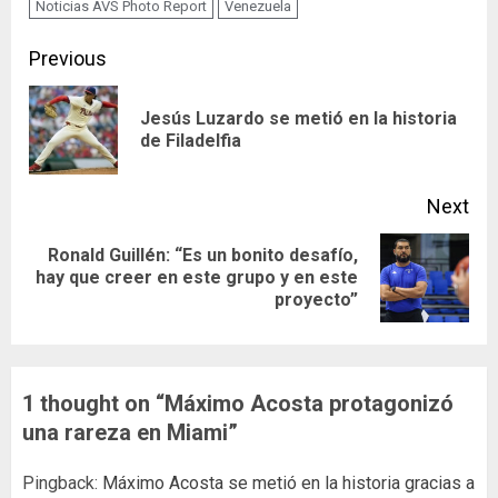
Noticias AVS Photo Report
Venezuela
Continue
Previous
Reading
Jesús Luzardo se metió en la historia
Pre
de Filadelfia
pos
Next
Ronald Guillén: “Es un bonito desafío,
Next
hay que creer en este grupo y en este
proyecto”
post:
1 thought on “
Máximo Acosta protagonizó
una rareza en Miami
”
Pingback:
Máximo Acosta se metió en la historia gracias a