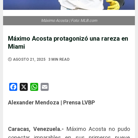
Máximo Acosta | Foto: MLB.com
Máximo Acosta protagonizó una rareza en
Miami
AGOSTO 21, 2025
3 MIN READ
Facebook
X
WhatsApp
Email
Alexander Mendoza | Prensa LVBP
Caracas, Venezuela.-
Máximo Acosta no pudo
conectar imparables en sus primeros nueve