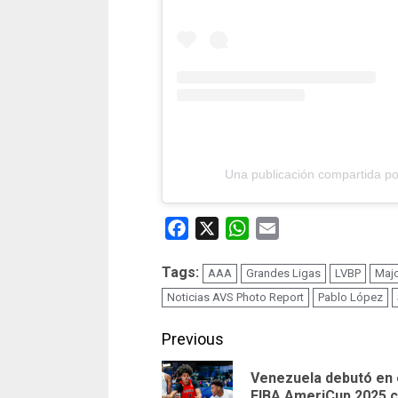
Una publicación compartida por
Facebook
X
WhatsApp
Email
Tags:
AAA
Grandes Ligas
LVBP
Majo
Noticias AVS Photo Report
Pablo López
Continue
Previous
Reading
Venezuela debutó en 
FIBA AmeriCup 2025 