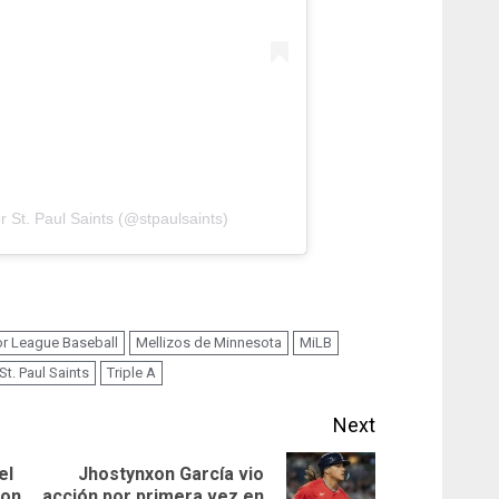
 St. Paul Saints (@stpaulsaints)
r League Baseball
Mellizos de Minnesota
MiLB
St. Paul Saints
Triple A
Next
el
Jhostynxon García vio
Previous
Next
con
acción por primera vez en