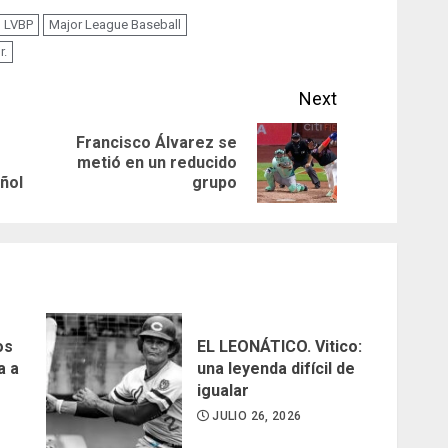
LVBP
Major League Baseball
r.
Next
Francisco Álvarez se
Previous
Next
metió en un reducido
añol
grupo
post:
post:
os
EL LEONÁTICO. Vitico:
a a
una leyenda difícil de
igualar
JULIO 26, 2026