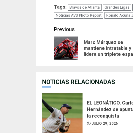
Tags:
Bravos de Atlanta
Grandes Ligas
Noticias AVS Photo Report
Ronald Acuña J
Continue
Previous
Reading
Marc Márquez se
mantiene intratable y
lidera un triplete esp
NOTICIAS RELACIONADAS
EL LEONÁTICO. Carl
Hernández se apunt
la reconquista
JULIO 29, 2026