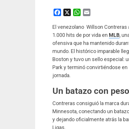
Facebook
X
WhatsApp
Email
El venezolano Willson Contreras 
1.000 hits de por vida en
MLB
, un
ofensiva que ha mantenido durant
mundo. El histórico imparable lle
Boston y tuvo un sello especial: 
Park y terminó convirtiéndose e
jornada.
Un batazo con peso
Contreras consiguió la marca dura
Minnesota, conectando un batazo
y dejando oficialmente atrás la b
Ligas.