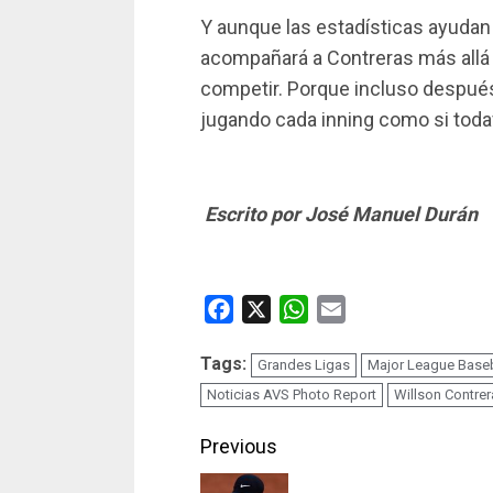
Y aunque las estadísticas ayudan 
acompañará a Contreras más allá
competir. Porque incluso después
jugando cada inning como si todav
Escrito por José Manuel Durán
Facebook
X
WhatsApp
Email
Tags:
Grandes Ligas
Major League Baseb
Noticias AVS Photo Report
Willson Contrer
Continue
Previous