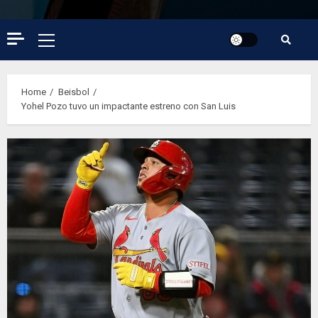
Primary
Menu
Home
Beisbol
Yohel Pozo tuvo un impactante estreno con San Luis