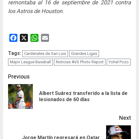
remontaba al 16 de septiembre de 2021 contra
los Astros de Houston.
Facebook
X
WhatsApp
Email
Tags:
Cardenales de San Luis
Grandes Ligas
Major League Baseball
Noticias AVS Photo Report
Yohel Pozo
Continue
Previous
Reading
Albert Suárez transferido a la lista de
Pre
lesionados de 60 días
pos
Next
Next
Jorge Martín regresará en Qatar