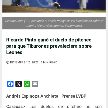
Ricardo Pinto (1-2) comandó el sólido trabajo de los litoralenses sobre el
morrito | Foto: Alejandro van Schermbeek
Ricardo Pinto ganó el duelo de pitcheo
para que Tiburones prevaleciera sobre
Leones
DICIEMBRE 12, 2023
4 MIN READ
Facebook
X
WhatsApp
Email
Andrés Espinoza Anchieta | Prensa LVBP
Caracas.-
Los duelos de pitcheo no son