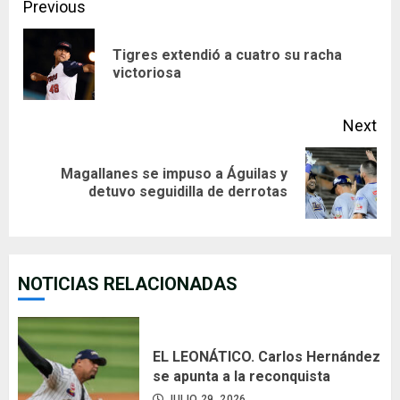
Continue
Previous
Reading
Tigres extendió a cuatro su racha
Pre
victoriosa
pos
Next
Magallanes se impuso a Águilas y
Next
detuvo seguidilla de derrotas
post:
NOTICIAS RELACIONADAS
EL LEONÁTICO. Carlos Hernández
se apunta a la reconquista
JULIO 29, 2026