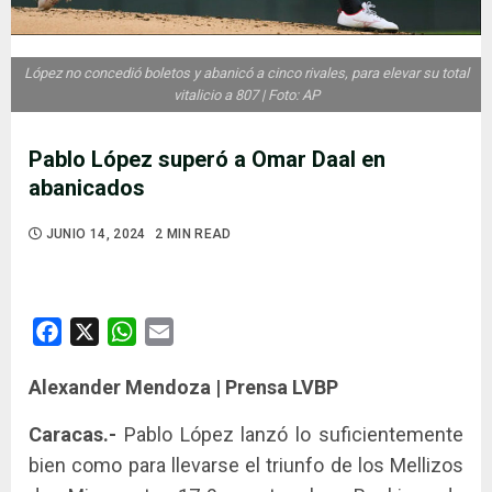
López no concedió boletos y abanicó a cinco rivales, para elevar su total
vitalicio a 807 | Foto: AP
Pablo López superó a Omar Daal en
abanicados
JUNIO 14, 2024
2 MIN READ
Facebook
X
WhatsApp
Email
Alexander Mendoza | Prensa LVBP
Caracas.-
Pablo López lanzó lo suficientemente
bien como para llevarse el triunfo de los Mellizos