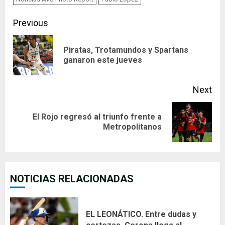
Continue
Previous
Reading
Piratas, Trotamundos y Spartans
Pre
ganaron este jueves
pos
Next
El Rojo regresó al triunfo frente a
Next
Metropolitanos
post:
NOTICIAS RELACIONADAS
EL LEONÁTICO. Entre dudas y