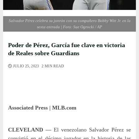
Salvador Pérez celebra su jonrón con su compañero Bobby Witt Jr. en la
sexta entrada | Foto: Sue Ogrocki / AP
Poder de Pérez, García fue clave en victoria
de Reales sobre Guardians
JULIO 25, 2023
2 MIN READ
Associated Press | MLB.com
CLEVELAND —
El venezolano Salvador Pérez se
convirtió en el décimo jugador en la historia de las