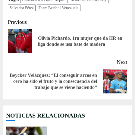
Salvador Pérez
Team Beisbol Venezuela
Continue
Previous
Reading
Olivia Pichardo, 1ra mujer que da HR en
Pre
liga donde se usa bate de madera
pos
Next
Beycker Velázquez: “El conseguir arcos en
Next
cero ha sido el fruto y la consecuencia del
trabajo que se viene haciendo”
post:
NOTICIAS RELACIONADAS