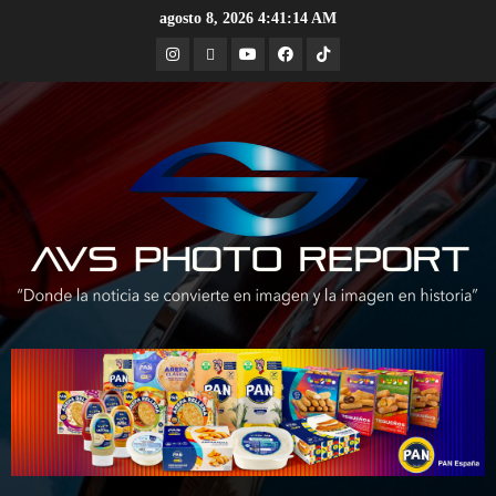
Skip
agosto 8, 2026
4:41:15 AM
to
Instagram
X
Youtube
Facebook
TikTok
content