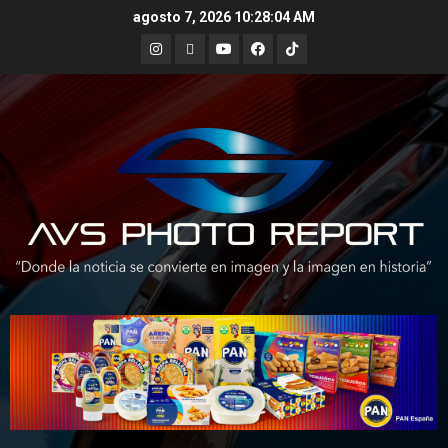
Skip
agosto 7, 2026
10:28:05 AM
to
Instagram
X
Youtube
Facebook
TikTok
content