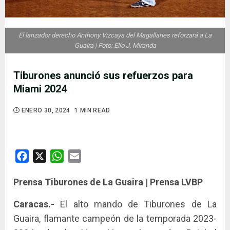
El lanzador derecho Anthony Vizcaya del Magallanes reforzará a La
Guaira | Foto: Elio J. Miranda
Tiburones anunció sus refuerzos para
Miami 2024
ENERO 30, 2024
1 MIN READ
Facebook
X
WhatsApp
Email
Prensa Tiburones de La Guaira | Prensa LVBP
Caracas.-
El alto mando de Tiburones de La
Guaira, flamante campeón de la temporada 2023-