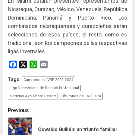
En Miami estarán presentes representantes de
Nicaragua, Curazao, México, Venezuela, República
Dominicana, Panamá y Puerto Rico. Los
combinados nicaragüenses y curazoleños serán
selecciones de esos países, el resto, como es
tradicional, son los campeones de las respectivas
ligas invernales.
Facebook
X
WhatsApp
Email
Tags:
Campeones LVBP 2023-2024
Liga Venezolana de Beisbol Profesional
Noticias AVS Photo Report
Tiburones de La Guaira
Continue
Previous
Reading
Pre
Oswaldo Guillén: un triunfo familiar