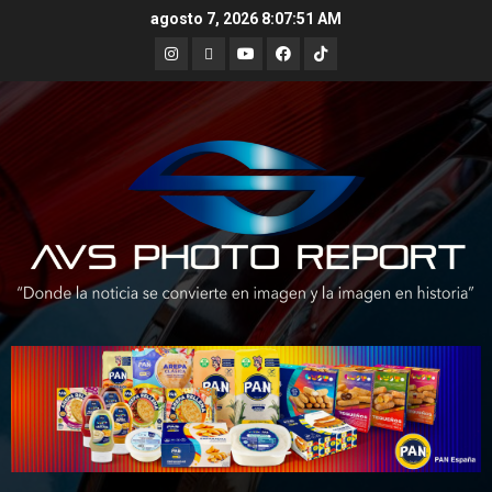
Skip
agosto 7, 2026
8:07:53 AM
to
Instagram
X
Youtube
Facebook
TikTok
content