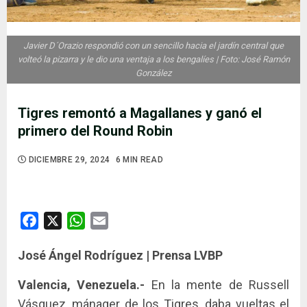
Javier D´Orazio respondió con un sencillo hacia el jardín central que
volteó la pizarra y le dio una ventaja a los bengalíes | Foto: José Ramón
González
Tigres remontó a Magallanes y ganó el
primero del Round Robin
DICIEMBRE 29, 2024
6 MIN READ
Facebook
X
WhatsApp
Email
José Ángel Rodríguez | Prensa LVBP
Valencia, Venezuela.-
En la mente de Russell
Vásquez, mánager de los Tigres, daba vueltas el