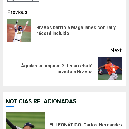
Continue
Previous
Reading
Bravos barrió a Magallanes con rally
Pre
récord incluido
pos
Next
Águilas se impuso 3-1 y arrebató
Next
invicto a Bravos
post:
NOTICIAS RELACIONADAS
EL LEONÁTICO. Carlos Hernández