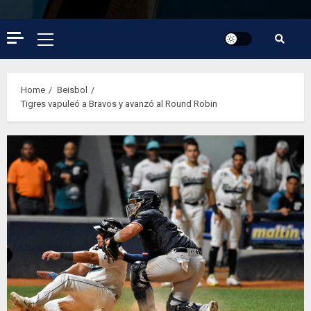
Primary
Menu
Home
Beisbol
Tigres vapuleó a Bravos y avanzó al Round Robin