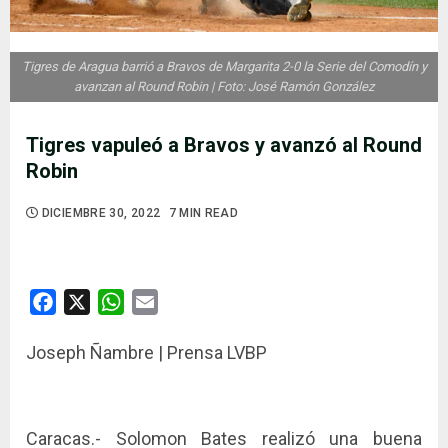
Tigres de Aragua barrió a Bravos de Margarita 2-0 la Serie del Comodín y
avanzan al Round Robin | Foto: José Ramón González
Tigres vapuleó a Bravos y avanzó al Round
Robin
DICIEMBRE 30, 2022
7 MIN READ
Facebook
X
WhatsApp
Email
Joseph Ñambre | Prensa LVBP
Caracas.- Solomon Bates realizó una buena