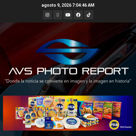
Skip
agosto 9, 2026
7:04:47 AM
to
Instagram
X
Youtube
Facebook
TikTok
content