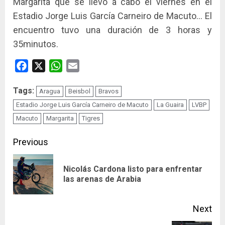
Margarita que se llevó a cabo el viernes en el
Estadio Jorge Luis García Carneiro de Macuto… El
encuentro tuvo una duración de 3 horas y
35minutos.
Facebook
X
WhatsApp
Email
Tags:
Aragua
Beisbol
Bravos
Estadio Jorge Luis García Carneiro de Macuto
La Guaira
LVBP
Macuto
Margarita
Tigres
Continue
Previous
Reading
Nicolás Cardona listo para enfrentar
Pre
las arenas de Arabia
pos
Next