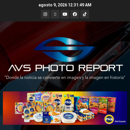
Skip
agosto 9, 2026
12:31:51 AM
to
Instagram
X
Youtube
Facebook
TikTok
content