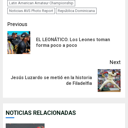
Latin American Amateur Championship
Noticias AVS Photo Report
República Dominicana
Continue
Previous
Reading
EL LEONÁTICO. Los Leones toman
Pre
forma poco a poco
pos
Next
Jesús Luzardo se metió en la historia
Next
de Filadelfia
post:
NOTICIAS RELACIONADAS