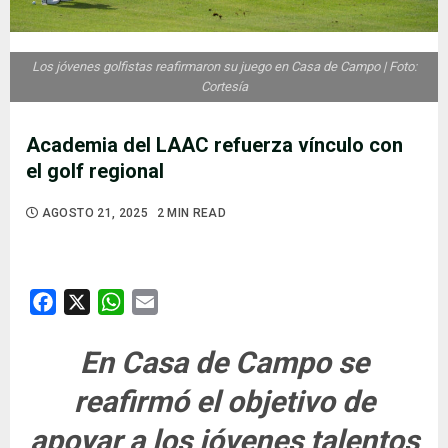
Los jóvenes golfistas reafirmaron su juego en Casa de Campo | Foto:
Cortesía
Academia del LAAC refuerza vínculo con
el golf regional
AGOSTO 21, 2025
2 MIN READ
Facebook
X
WhatsApp
Email
En Casa de Campo se
reafirmó el objetivo de
apoyar a los jóvenes talentos