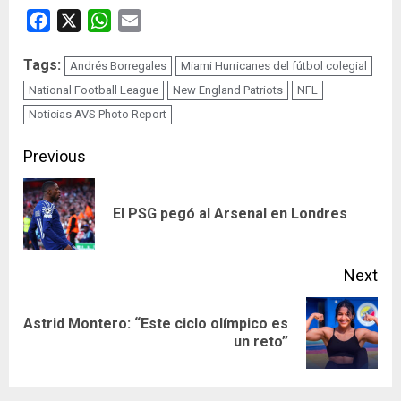
Facebook
X
WhatsApp
Email
Tags:
Andrés Borregales
Miami Hurricanes del fútbol colegial
National Football League
New England Patriots
NFL
Noticias AVS Photo Report
Continue
Previous
Reading
Pre
El PSG pegó al Arsenal en Londres
pos
Next
Astrid Montero: “Este ciclo olímpico es
Next
un reto”
post: