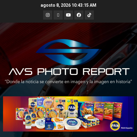
Skip
agosto 8, 2026
10:43:16 AM
to
Instagram
X
Youtube
Facebook
TikTok
content