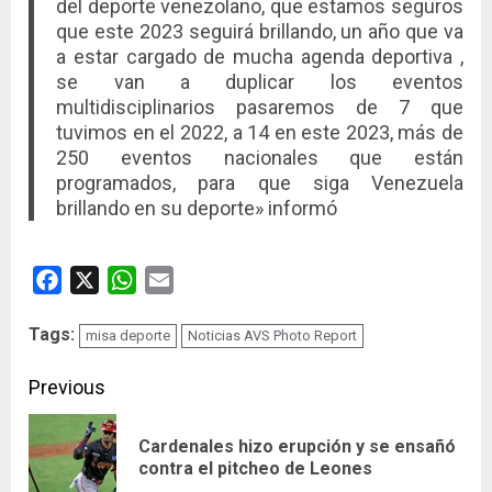
del deporte venezolano, que estamos seguros
que este 2023 seguirá brillando, un año que va
a estar cargado de mucha agenda deportiva ,
se van a duplicar los eventos
multidisciplinarios pasaremos de 7 que
tuvimos en el 2022, a 14 en este 2023, más de
250 eventos nacionales que están
programados, para que siga Venezuela
brillando en su deporte» informó
Facebook
X
WhatsApp
Email
Tags:
misa deporte
Noticias AVS Photo Report
Continue
Previous
Reading
Cardenales hizo erupción y se ensañó
Pre
contra el pitcheo de Leones
pos