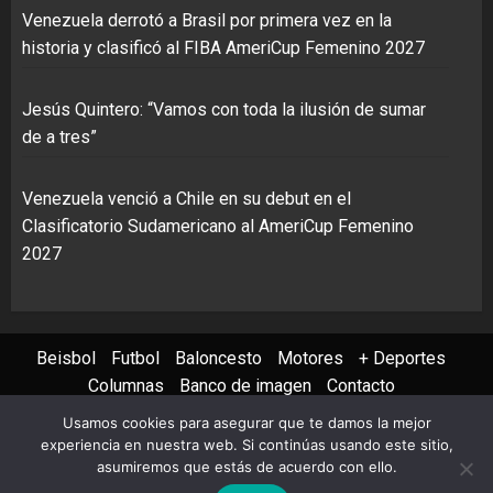
Venezuela derrotó a Brasil por primera vez en la
historia y clasificó al FIBA AmeriCup Femenino 2027
Jesús Quintero: “Vamos con toda la ilusión de sumar
de a tres”
Venezuela venció a Chile en su debut en el
Clasificatorio Sudamericano al AmeriCup Femenino
2027
Beisbol
Futbol
Baloncesto
Motores
+ Deportes
Columnas
Banco de imagen
Contacto
Usamos cookies para asegurar que te damos la mejor
Instagram
X
Youtube
Facebook
TikTok
experiencia en nuestra web. Si continúas usando este sitio,
asumiremos que estás de acuerdo con ello.
Copyright © 2022 AVS PHOTO REPORT All rights reserved
|