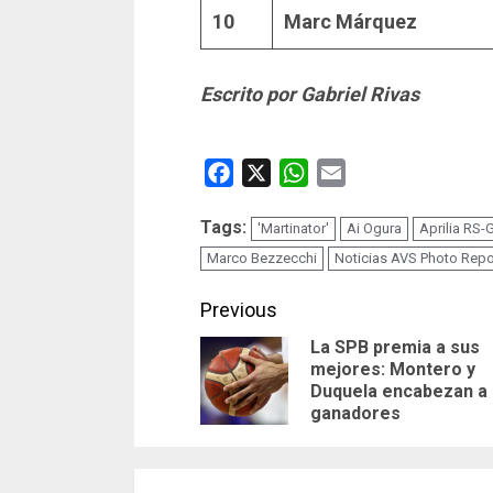
10
Marc Márquez
Escrito por Gabriel Rivas
Facebook
X
WhatsApp
Email
Tags:
'Martinator'
Ai Ogura
Aprilia RS-
Marco Bezzecchi
Noticias AVS Photo Repo
Continue
Previous
La SPB premia a sus
Reading
mejores: Montero y
Duquela encabezan a 
ganadores