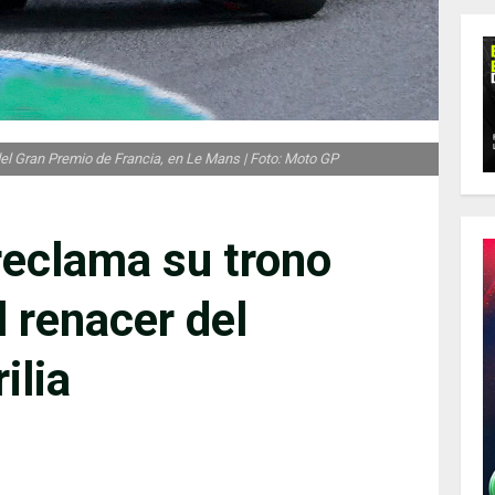
el Gran Premio de Francia, en Le Mans | Foto: Moto GP
reclama su trono
 renacer del
ilia