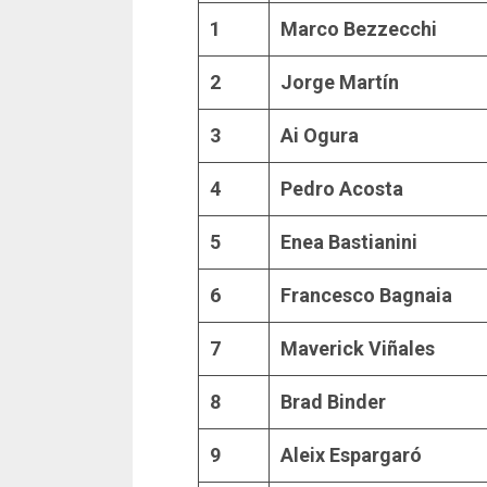
1
Marco Bezzecchi
2
Jorge Martín
3
Ai Ogura
4
Pedro Acosta
5
Enea Bastianini
6
Francesco Bagnaia
7
Maverick Viñales
8
Brad Binder
9
Aleix Espargaró