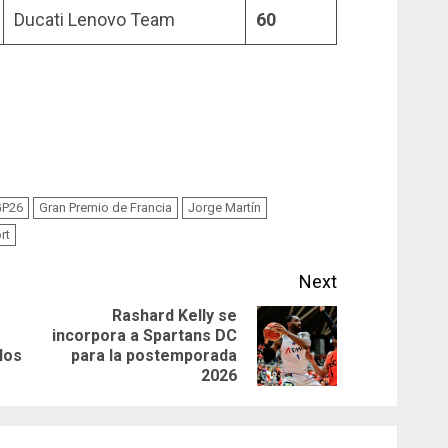
Ducati Lenovo Team
60
GP26
Gran Premio de Francia
Jorge Martín
rt
Next
Rashard Kelly se
incorpora a Spartans DC
Previous
Next
los
para la postemporada
post:
post:
2026