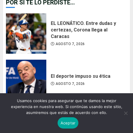
POR SI TE LO PERDISTE...
EL LEONÁTICO. Entre dudas y
certezas, Corona llega al
Caracas
AGOSTO 7, 2026
El deporte impuso su ética
AGOSTO 7, 2026
Usamos cookies para asegurar que te damos la mejor
experiencia en nuestra web. Si continúas usando este sitio,
asumiremos que estás de acuerdo con ello.
Camila Canache revoluciona el
Aceptar
karting de EEUU