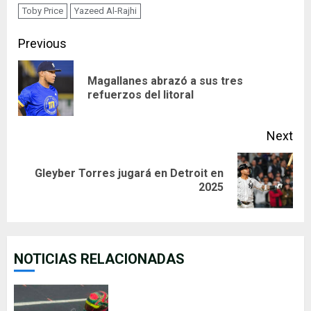
Toby Price
Yazeed Al-Rajhi
Continue
Previous
Reading
Magallanes abrazó a sus tres
Pre
refuerzos del litoral
pos
Next
Gleyber Torres jugará en Detroit en
Next
2025
post:
NOTICIAS RELACIONADAS