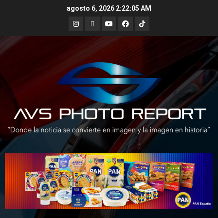
Skip
agosto 6, 2026
2:22:06 AM
to
Instagram
X
Youtube
Facebook
TikTok
content