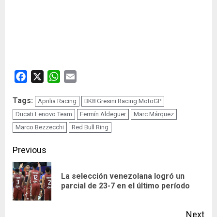
Facebook
X
WhatsApp
Email
Tags:
Aprilia Racing
BK8 Gresini Racing MotoGP
Ducati Lenovo Team
Fermín Aldeguer
Marc Márquez
Marco Bezzecchi
Red Bull Ring
Continue
Previous
Reading
La selección venezolana logró un
Pre
parcial de 23-7 en el último período
pos
Next