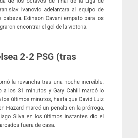
da de los octavos de final de la Liga de
nislav Ivanovic adelantara al equipo de
 cabeza. Edinson Cavani empató para los
raron encontrar el gol de la victoria.
lsea 2-2 PSG (tras
omó la revancha tras una noche increíble.
o a los 31 minutos y Gary Cahill marcó lo
en los últimos minutos, hasta que David Luiz
en Hazard marcó un penalti en la prórroga,
ago Silva en los últimos instantes dio el
marcados fuera de casa.