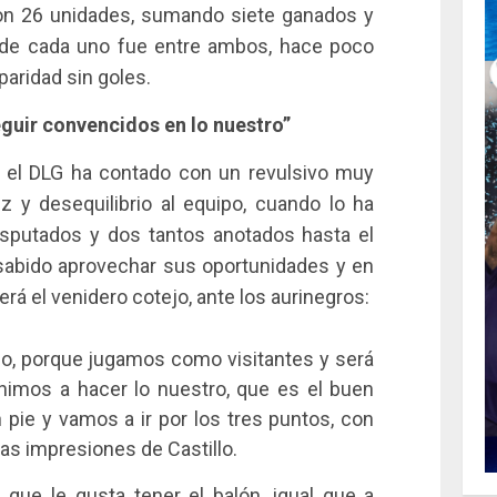
con 26 unidades, sumando siete ganados y
o de cada uno fue entre ambos, hace poco
aridad sin goles.
guir convencidos en lo nuestro”
o, el DLG ha contado con un revulsivo muy
z y desequilibrio al equipo, cuando lo ha
isputados y dos tantos anotados hasta el
sabido aprovechar sus oportunidades y en
rá el venidero cotejo, ante los aurinegros:
do, porque jugamos como visitantes y será
nimos a hacer lo nuestro, que es el buen
 pie y vamos a ir por los tres puntos, con
ras impresiones de Castillo.
l que le gusta tener el balón, igual que a