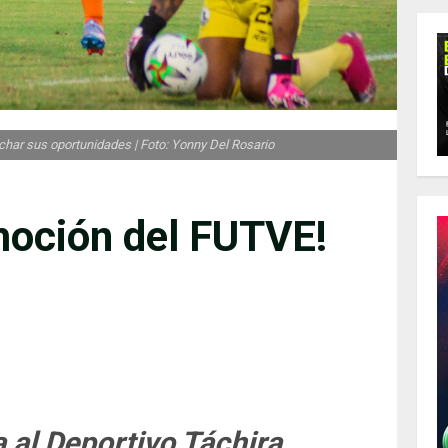
char sus oportunidades | Foto: Yonny Del Rosario
moción del FUTVE!
a al Deportivo Táchira