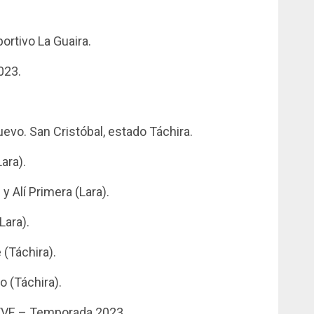
ortivo La Guaira.
023.
evo. San Cristóbal, estado Táchira.
ara).
y Alí Primera (Lara).
Lara).
(Táchira).
 (Táchira).
TVE – Temporada 2023.