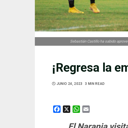
Sebastián Castillo ha sabido aprove
¡Regresa la e
JUNIO 24, 2023
3 MIN READ
Facebook
X
WhatsApp
Email
El Naranja visit