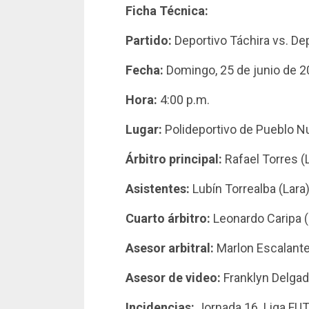
Ficha Técnica:
Partido:
Deportivo Táchira vs. Dep
Fecha:
Domingo, 25 de junio de 2
Hora:
4:00 p.m.
Lugar:
Polideportivo de Pueblo Nu
Árbitro principal:
Rafael Torres (L
Asistentes:
Lubín Torrealba (Lara) 
Cuarto árbitro:
Leonardo Caripa (
Asesor arbitral:
Marlon Escalante 
Asesor de video:
Franklyn Delgado
Incidencias:
Jornada 16. Liga FU