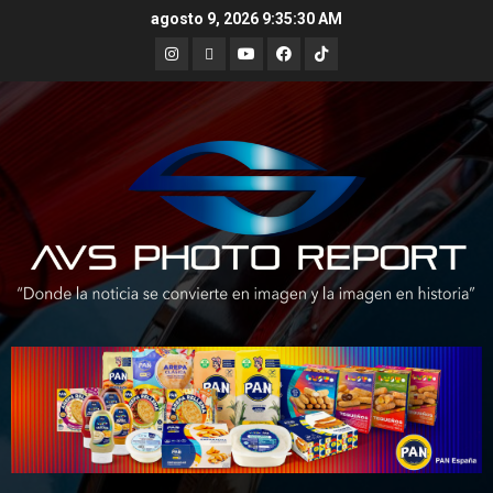
Skip
agosto 9, 2026
9:35:31 AM
to
Instagram
X
Youtube
Facebook
TikTok
content