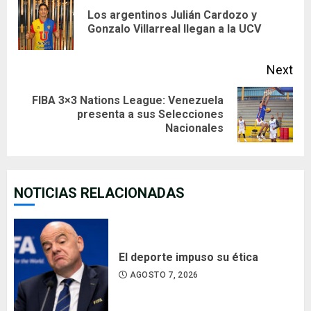
Reading
Los argentinos Julián Cardozo y
Pre
Gonzalo Villarreal llegan a la UCV
pos
Next
FIBA 3×3 Nations League: Venezuela
Next
presenta a sus Selecciones
Nacionales
post:
NOTICIAS RELACIONADAS
El deporte impuso su ética
AGOSTO 7, 2026