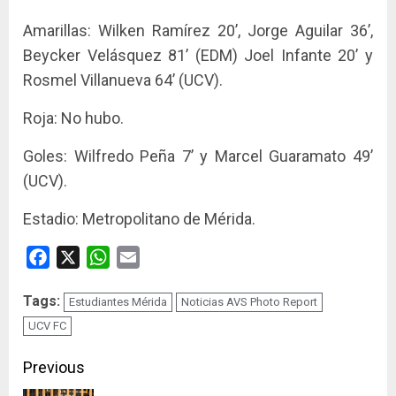
Amarillas: Wilken Ramírez 20’, Jorge Aguilar 36’,
Beycker Velásquez 81’ (EDM) Joel Infante 20’ y
Rosmel Villanueva 64’ (UCV).
Roja: No hubo.
Goles: Wilfredo Peña 7’ y Marcel Guaramato 49’
(UCV).
Estadio: Metropolitano de Mérida.
Facebook
X
WhatsApp
Email
Tags:
Estudiantes Mérida
Noticias AVS Photo Report
UCV FC
Continue
Previous