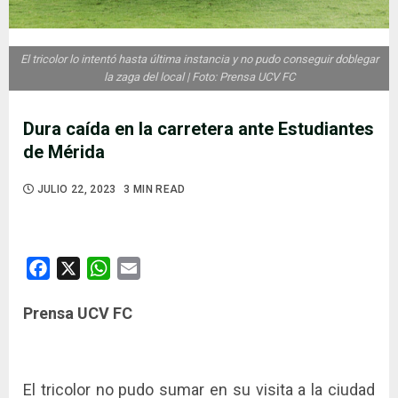
El tricolor lo intentó hasta última instancia y no pudo conseguir doblegar
la zaga del local | Foto: Prensa UCV FC
Dura caída en la carretera ante Estudiantes
de Mérida
JULIO 22, 2023
3 MIN READ
Facebook
X
WhatsApp
Email
Prensa UCV FC
El tricolor no pudo sumar en su visita a la ciudad