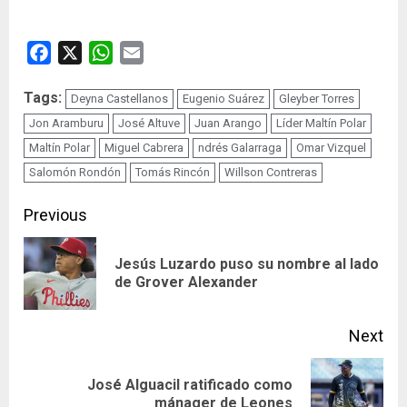
Facebook
X
WhatsApp
Email
Tags:
Deyna Castellanos
Eugenio Suárez
Gleyber Torres
Jon Aramburu
José Altuve
Juan Arango
Líder Maltín Polar
Maltín Polar
Miguel Cabrera
ndrés Galarraga
Omar Vizquel
Salomón Rondón
Tomás Rincón
Willson Contreras
Continue
Previous
Reading
Jesús Luzardo puso su nombre al lado
Pre
de Grover Alexander
pos
Next
José Alguacil ratificado como
Next
mánager de Leones