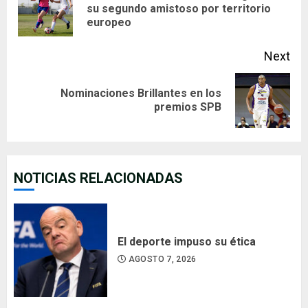
Pre
su segundo amistoso por territorio
europeo
pos
Next
Nominaciones Brillantes en los
Next
premios SPB
post:
NOTICIAS RELACIONADAS
El deporte impuso su ética
AGOSTO 7, 2026