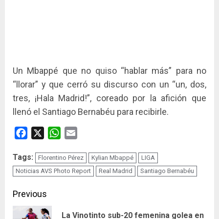
Un Mbappé que no quiso “hablar más” para no
“llorar” y que cerró su discurso con un “un, dos,
tres, ¡Hala Madrid!”, coreado por la afición que
llenó el Santiago Bernabéu para recibirle.
Facebook
X
WhatsApp
Email
Tags:
Florentino Pérez
Kylian Mbappé
LIGA
Noticias AVS Photo Report
Real Madrid
Santiago Bernabéu
Continue
Previous
Reading
La Vinotinto sub-20 femenina golea en