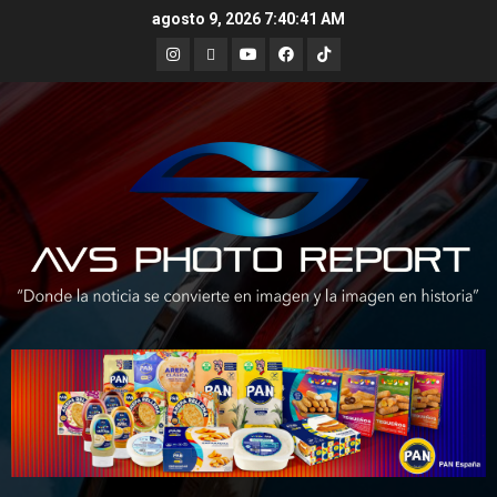
Skip
agosto 9, 2026
7:40:42 AM
to
Instagram
X
Youtube
Facebook
TikTok
content