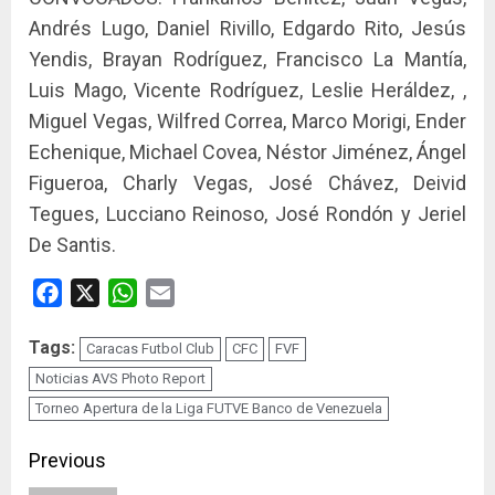
Andrés Lugo, Daniel Rivillo, Edgardo Rito, Jesús
Yendis, Brayan Rodríguez, Francisco La Mantía,
Luis Mago, Vicente Rodríguez, Leslie Heráldez, ,
Miguel Vegas, Wilfred Correa, Marco Morigi, Ender
Echenique, Michael Covea, Néstor Jiménez, Ángel
Figueroa, Charly Vegas, José Chávez, Deivid
Tegues, Lucciano Reinoso, José Rondón y Jeriel
De Santis.
Facebook
X
WhatsApp
Email
Tags:
Caracas Futbol Club
CFC
FVF
Noticias AVS Photo Report
Torneo Apertura de la Liga FUTVE Banco de Venezuela
Continue
Previous