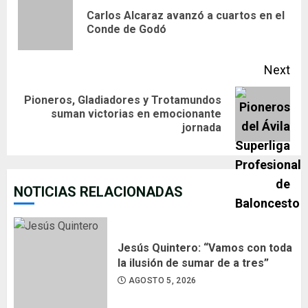
Reading
Carlos Alcaraz avanzó a cuartos en el
Pre
Conde de Godó
pos
Next
Pioneros, Gladiadores y Trotamundos
Next
suman victorias en emocionante
jornada
post:
NOTICIAS RELACIONADAS
Jesús Quintero: “Vamos con toda
la ilusión de sumar de a tres”
AGOSTO 5, 2026