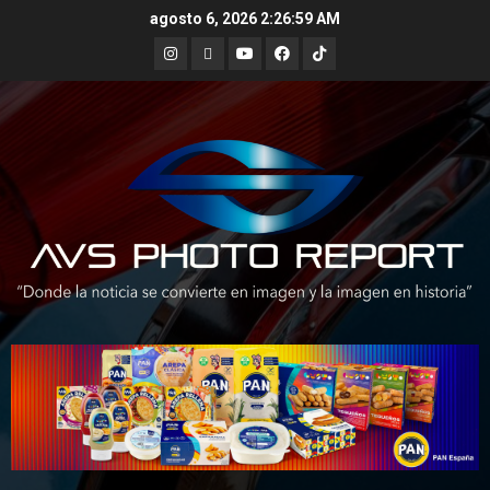
Skip
agosto 6, 2026
2:27:01 AM
to
Instagram
X
Youtube
Facebook
TikTok
content