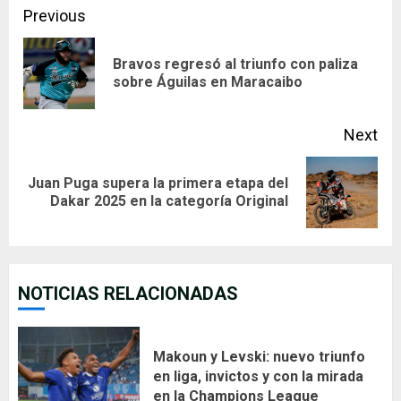
Continue
Previous
Reading
Bravos regresó al triunfo con paliza
Pre
sobre Águilas en Maracaibo
pos
Next
Juan Puga supera la primera etapa del
Next
Dakar 2025 en la categoría Original
post:
NOTICIAS RELACIONADAS
Makoun y Levski: nuevo triunfo
en liga, invictos y con la mirada
en la Champions League