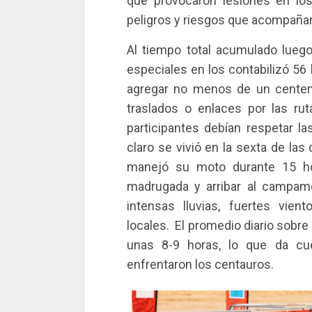
que provocaron lesiones en los
peligros y riesgos que acompañan 
Al tiempo total acumulado lue
especiales en los contabilizó 56
agregar no menos de un centen
traslados o enlaces por las ru
participantes debían respetar l
claro se vivió en la sexta de las
manejó su moto durante 15 hor
madrugada y arribar al campam
intensas lluvias, fuertes vie
locales. El promedio diario sobre 
unas 8-9 horas, lo que da cu
enfrentaron los centauros.