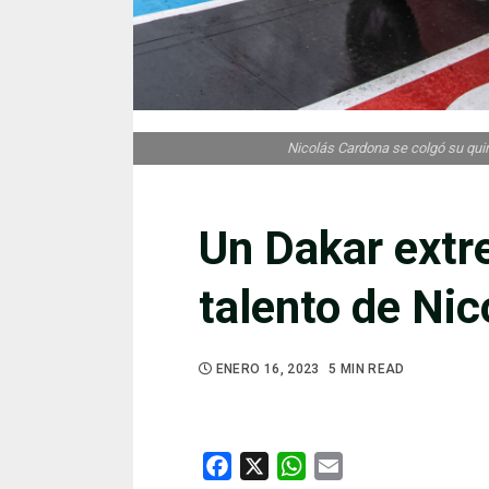
Nicolás Cardona se colgó su quin
Un Dakar extr
talento de Ni
ENERO 16, 2023
5 MIN READ
Facebook
X
WhatsApp
Email