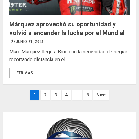
Márquez aprovechó su oportunidad y
volvió a encender la lucha por el Mundial
JUNIO 21, 2026
Marc Márquez llegó a Brno con la necesidad de seguir
recortando distancia en el...
LEER MAS
Paginación
1
2
3
4
…
8
Next
de
entradas