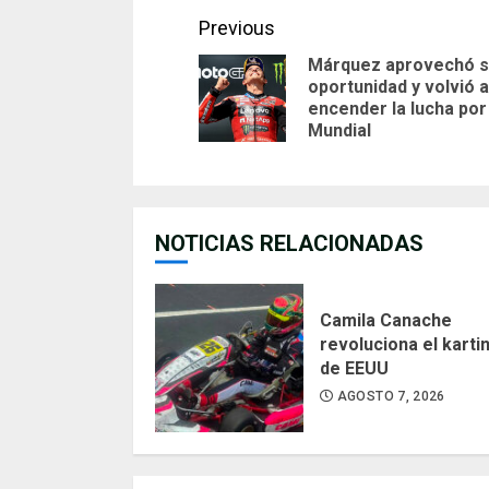
Continue
Previous
Márquez aprovechó 
Reading
oportunidad y volvió a
encender la lucha por
Mundial
NOTICIAS RELACIONADAS
Camila Canache
revoluciona el karti
de EEUU
AGOSTO 7, 2026