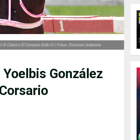
IX Clásico El Corsario Grdo III | Fotos: Deivison Urdaneta
 Yoelbis González
 Corsario