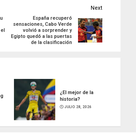
Next
su
España recuperó
sensaciones, Cabo Verde
Previous
Next
 el
volvió a sorprender y
post:
Egipto quedó a las puertas
post:
de la clasificación
¿El mejor de la
ng
historia?
JULIO 28, 2026